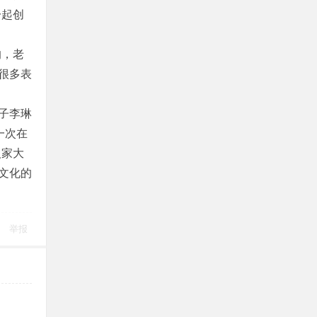
一起创
的，老
很多表
子李琳
一次在
人家大
文化的
举报