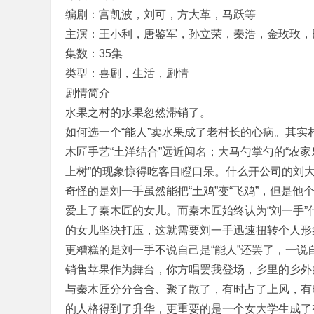
园
编剧：宫凯波，刘可，方大革，马跃等
w
主演：王小利，唐鉴军，孙立荣，秦浩，金玫玫，
w
集数：35集
w.
类型：喜剧，生活，剧情
jin
剧情简介
水果之村的水果忽然滞销了。
m
如何选一个“能人”卖水果成了老村长的心病。其实村
ei
木匠手艺“土洋结合”远近闻名；大马勺掌勺的“农家
m
上树”的现象惊得吃客目瞪口呆。什么开公司的刘大
ei.
奇怪的是刘一手虽然能把“土鸡”变“飞鸡”，但是
ne
爱上了秦木匠的女儿。而秦木匠始终认为“刘一手
t
的女儿坚决打压，这就需要刘一手迅速扭转个人形
更糟糕的是刘一手不说自己是“能人”还罢了，一说
销售苹果作为舞台，你方唱罢我登场，乡里的乡外
与秦木匠分分合合、聚了散了，有时占了上风，有
的人格得到了升华，更重要的是一个女大学生成了