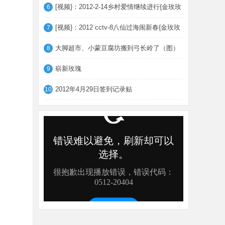
[视频}：2012-2-14乡村爱情继续进行{金玫玫
6
[视频}：2012 cctv-8八仙过海闹新春{金玫玫
7
大脚超市、小蒙豆腐坊搬到弓长岭了（图）
8
崭新玫瑰
9
2012年4月29日签到记录贴
10