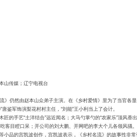
本山传媒；辽宁电视台
名流》仍然由赵本山众弟子主演。在《乡村爱情》里为了当官各显
”唐鉴军饰演梨花村村主任，“刘能”王小利当上了会计。
匠的手艺“土洋结合”远近闻名；大马勺掌勺的“农家乐”顶风香
惊得吃客目瞪口呆；开公司的刘大鹏、开网吧的李大个儿各领风骚
等小品的宫凯波创作，宫凯波表示，《乡村名流》的故事性非常