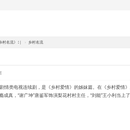
乡村名流》∶｜
›
乡村名流
层
，剧情类电视连续剧，是《乡村爱情》的姊妹篇。在《乡村爱情》
成真，“谢广坤”唐鉴军饰演梨花村村主任，“刘能”王小利当上