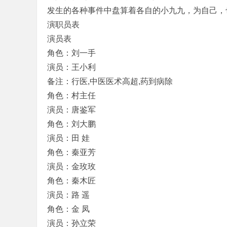
发生的各种事件中盘算着各自的小九九，为自己，
演职员表
演员表
角色：刘一手
演员：王小利
备注：行医,中医医术高超,药到病除
角色：村主任
演员：唐鉴军
角色：刘大鹏
演员：田 娃
角色：秦亚芳
演员：金玫玫
角色：秦木匠
演员：路 遥
角色：金 凤
演员：孙立荣