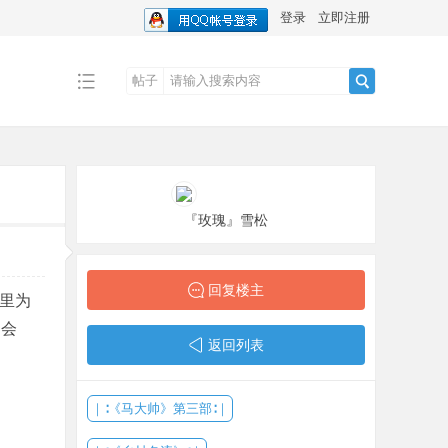
登录
立即注册
帖子
搜
索
『玫瑰』雪松
回复楼主
里为
了会
返回列表
｜∶《马大帅》第三部∶｜