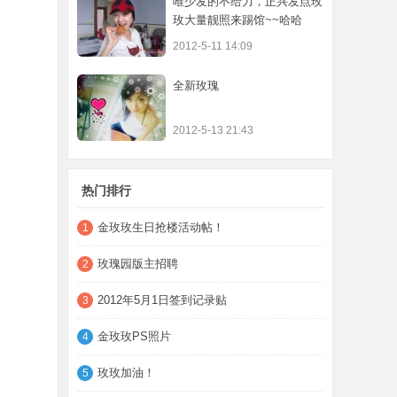
唯少发的不给力，正兴发点玫
玫大量靓照来踢馆~~哈哈
2012-5-11 14:09
全新玫瑰
2012-5-13 21:43
热门排行
金玫玫生日抢楼活动帖！
1
玫瑰园版主招聘
2
2012年5月1日签到记录贴
3
金玫玫PS照片
4
玫玫加油！
5