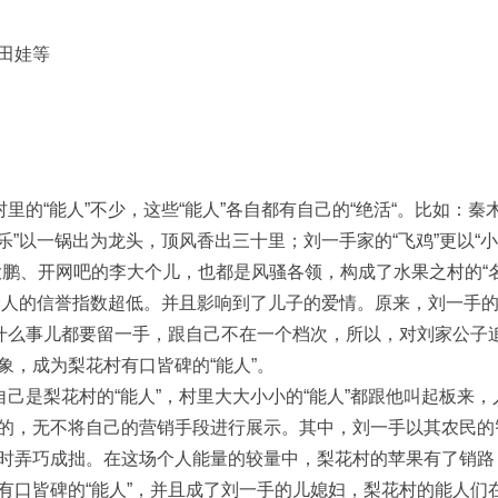
田娃等
里的“能人”不少，这些“能人”各自都有自己的“绝活“。比如：秦
乐”以一锅出为龙头，顶风香出三十里；刘一手家的“飞鸡”更以“
鹏、开网吧的李大个儿，也都是风骚各领，构成了水果之村的“名
他个人的信誉指数超低。并且影响到了儿子的爱情。原来，刘一手
”什么事儿都要留一手，跟自己不在一个档次，所以，对刘家公子
象，成为梨花村有口皆碑的“能人”。
自己是梨花村的“能人”，村里大大小小的“能人”都跟他叫起板来，
的，无不将自己的营销手段进行展示。其中，刘一手以其农民的
时弄巧成拙。在这场个人能量的较量中，梨花村的苹果有了销路
有口皆碑的“能人”，并且成了刘一手的儿媳妇，梨花村的能人们