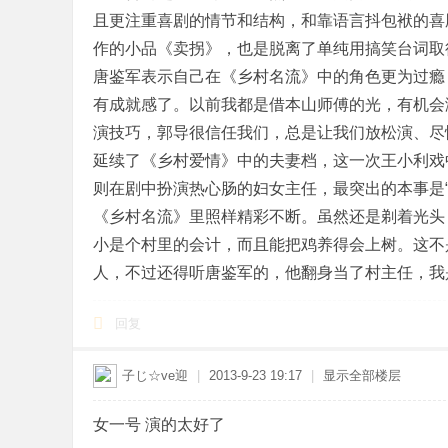
且更注重喜剧的情节和结构，和靠语言抖包袱的喜
作的小品《卖拐》，也是脱离了单纯用搞笑台词取
唐鉴军表示自己在《乡村名流》中的角色更为过瘾
有成就感了。以前我都是借本山师傅的光，有机会
演技巧，郭导很信任我们，总是让我们放松演、尽
延续了《乡村爱情》中的夫妻档，这一次王小利戏
则在剧中扮演热心肠的妇女主任，最突出的本事是
《乡村名流》里照样精彩不断。虽然还是剃着光头
小是个村里的会计，而且能把鸡养得会上树。这不
人，不过还得听唐鉴军的，他翻身当了村主任，我是人家
回复
子じ☆ve迎
|
2013-9-23 19:17
|
显示全部楼层
女一号 演的太好了