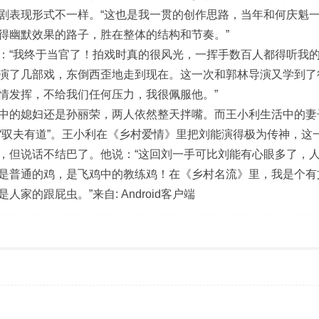
剧表现形式不一样。“这也是我一贯的创作思路，当年和何庆魁
得幽默效果的路子，胜在整体的结构和节奏。”
：“我终于当官了！拍戏时真的很风光，一挥手数百人都得听我
演了几部戏，东倒西歪地走到现在。这一次和郭林导演又学到了
情发挥，不给我们任何压力，我很佩服他。”
中的媳妇还是孙丽荣，两人依然整天拌嘴。而王小利生活中的妻
“驭夫有道”。王小利在《乡村爱情》里把刘能演得极为传神，这
，但说话不结巴了。他说：“这回刘一手可比刘能有心眼多了，
是普通的鸡，是飞鸡中的教练鸡！在《乡村名流》里，我是个有
的跟屁虫。”来自: Android客户端