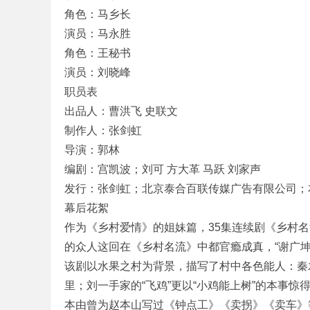
角色：马乡长
演员：马永胜
角色：王秘书
演员：刘晓峰
职员表
出品人：曹洪飞 史联文
制作人：张剑虹
导演：郭林
编剧：宫凯波；刘可 方大革 马跃 刘家声
发行：张剑虹；北京泰合百联传媒广告有限公司；
幕后花絮
作为《乡村爱情》的姐妹篇，35集连续剧《乡村
的众人这回在《乡村名流》中都官瘾成真，“谢广坤
该剧以水果之村为背景，描写了村中各色能人：秦木
里；刘一手家的“飞鸡”更以“小鸡能上树”的本事
本由曾为赵本山写过《钟点工》《卖拐》《卖车》