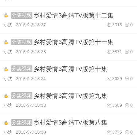
乡村爱情3高清TV版第十二集
分集视频
小沈
2016-9-3 18:37
3615
0
乡村爱情3高清TV版第十一集
分集视频
小沈
2016-9-3 18:36
3871
0
乡村爱情3高清TV版第十集
分集视频
小沈
2016-9-3 18:34
3639
0
乡村爱情3高清TV版第九集
分集视频
小沈
2016-9-3 18:33
3559
0
乡村爱情3高清TV版第八集
分集视频
小沈
2016-9-3 18:30
3775
0