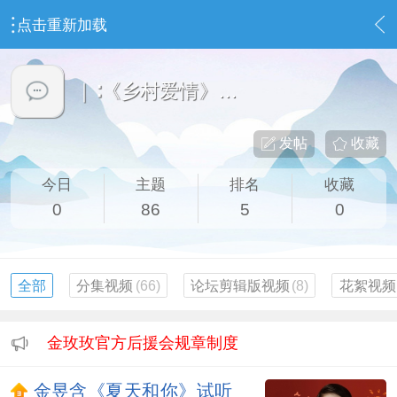
点击重新加载
›
◆玫 玫 作 品 展◆
›
｜∶玫玫影视作品∶｜
›
｜∶《乡村爱情
｜∶《乡村爱情》第三部∶｜
发帖
收藏
今日
主题
排名
收藏
0
86
5
0
全部
分集视频
(66)
论坛剪辑版视频
(8)
花絮视频
金玫玫官方后援会规章制度
金昱含《夏天和你》试听