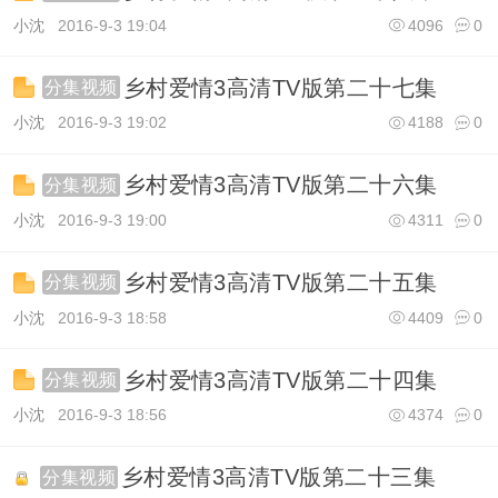
小沈
2016-9-3 19:04
4096
0
乡村爱情3高清TV版第二十七集
分集视频
小沈
2016-9-3 19:02
4188
0
乡村爱情3高清TV版第二十六集
分集视频
小沈
2016-9-3 19:00
4311
0
乡村爱情3高清TV版第二十五集
分集视频
小沈
2016-9-3 18:58
4409
0
乡村爱情3高清TV版第二十四集
分集视频
小沈
2016-9-3 18:56
4374
0
乡村爱情3高清TV版第二十三集
分集视频