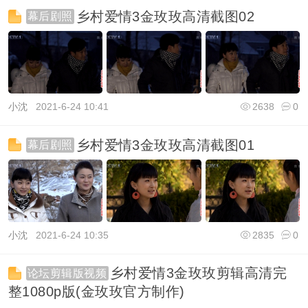
乡村爱情3金玫玫高清截图02
幕后剧照
小沈
2021-6-24 10:41
2638
0
乡村爱情3金玫玫高清截图01
幕后剧照
小沈
2021-6-24 10:35
2835
0
乡村爱情3金玫玫剪辑高清完
论坛剪辑版视频
整1080p版(金玫玫官方制作)