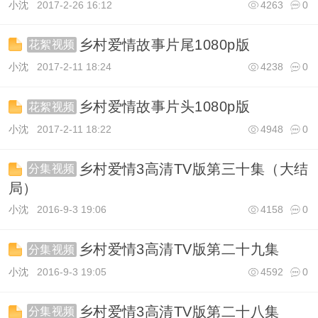
小沈
2017-2-26 16:12
4263
0
乡村爱情故事片尾1080p版
花絮视频
小沈
2017-2-11 18:24
4238
0
乡村爱情故事片头1080p版
花絮视频
小沈
2017-2-11 18:22
4948
0
乡村爱情3高清TV版第三十集（大结
分集视频
局）
小沈
2016-9-3 19:06
4158
0
乡村爱情3高清TV版第二十九集
分集视频
小沈
2016-9-3 19:05
4592
0
乡村爱情3高清TV版第二十八集
分集视频