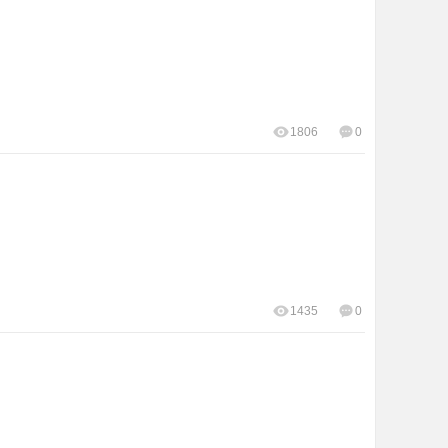
1806
0
1435
0