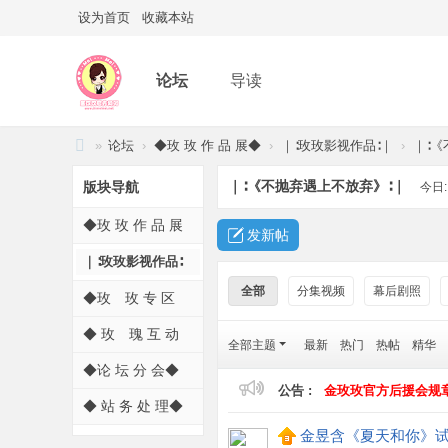
设为首页
收藏本站
论坛
导读
»
论坛
›
◆玫 玫 作 品 展◆
›
｜∶玫玫影视作品∶｜
›
｜∶
金
｜∶《不抛弃遇上不放弃》∶｜
版块导航
今日
玫
◆玫 玫 作 品 展
玫
发新帖
◆
官
｜∶玫玫影视作品∶
｜
方
全部
分集视频
幕后剧照
◆玫 玫 专 区
网
◆
◆ 玫 瑰 互 动
全部主题
最新
热门
热帖
精华
站
◆
◆论 坛 分 会◆
★
公告 :
金玫玫官方后援会规
玫
◆ 站 务 处 理◆
瑰
金昱含《夏天和你》