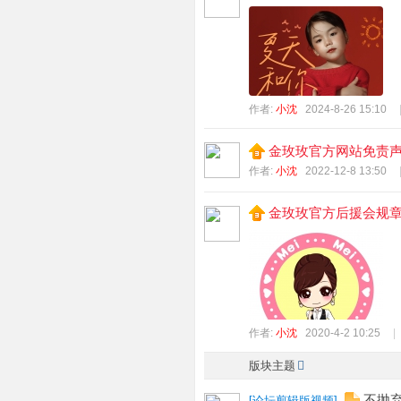
园
w
w
w.
作者:
小沈
2024-8-26 15:10
jin
m
金玫玫官方网站免责
ei
作者:
小沈
2022-12-8 13:50
m
金玫玫官方后援会规
ei.
ne
t
作者:
小沈
2020-4-2 10:25
版块主题
不抛弃
[
论坛剪辑版视频
]