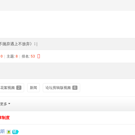
《不抛弃遇上不放弃》∶｜
:
0
|
主题:
8
|
排名:
53
花絮视频
2
新闻
论坛剪辑版视频
6
更多
章制度
试听