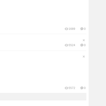
1689
0
5524
0
5572
0