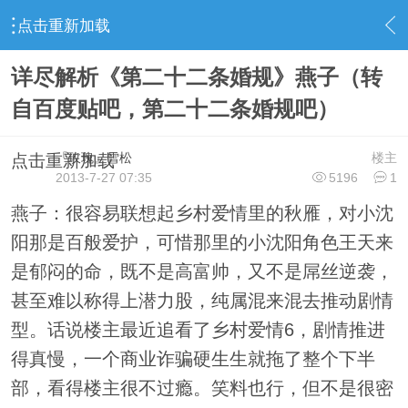
点击重新加载
›
◆玫 玫 作 品 展◆
›
｜∶玫玫影视作品∶｜
›
｜∶影视作品讨
详尽解析《第二十二条婚规》燕子（转
自百度贴吧，第二十二条婚规吧）
『玫瑰』雪松
楼主
点击重新加载
2013-7-27 07:35
5196
1
燕子：很容易联想起乡村爱情里的秋雁，对小沈
阳那是百般爱护，可惜那里的小沈阳角色王天来
是郁闷的命，既不是高富帅，又不是屌丝逆袭，
甚至难以称得上潜力股，纯属混来混去推动剧情
型。话说楼主最近追看了乡村爱情6，剧情推进
得真慢，一个商业诈骗硬生生就拖了整个下半
部，看得楼主很不过瘾。笑料也行，但不是很密