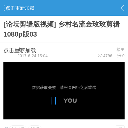
点击重新加载
›
◆玫 玫 作 品 展◆
›
｜∶玫玫影视作品∶｜
›
｜∶《乡村名流
[论坛剪辑版视频] 乡村名流金玫玫剪辑
1080p版03
小沈
楼主
点击重新加载
2017-6-24 15:04
4796
0