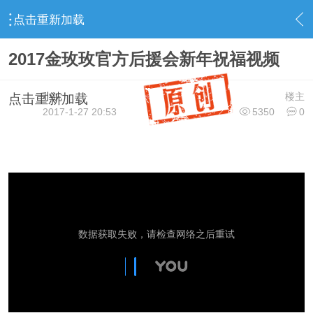
点击重新加载
›
◆ 玫 瑰 互 动◆
›
｜∶玫 瑰 心 声∶｜
›
内容
2017金玫玫官方后援会新年祝福视频
小沈
楼主
点击重新加载
2017-1-27 20:53
5350
0