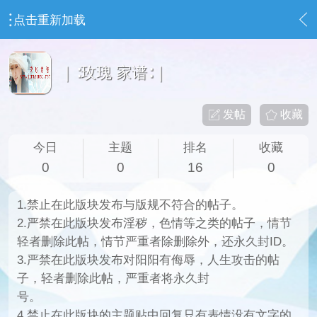
点击重新加载
›
◆ 玫 瑰 互 动◆
›
｜∶玫瑰 家谱∶｜
｜∶玫瑰 家谱∶｜
发帖
收藏
今日
主题
排名
收藏
0
0
16
0
1.禁止在此版块发布与版规不符合的帖子。
2.严禁在此版块发布淫秽，色情等之类的帖子，情节
轻者删除此帖，情节严重者除删除外，还永久封ID。
3.严禁在此版块发布对阳阳有侮辱，人生攻击的帖
子，轻者删除此帖，严重者将永久封
号。
4.禁止在此版块的主题贴中回复只有表情没有文字的